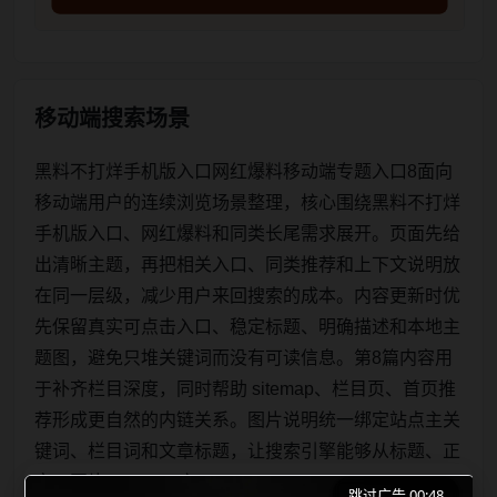
移动端搜索场景
黑料不打烊手机版入口网红爆料移动端专题入口8面向
移动端用户的连续浏览场景整理，核心围绕黑料不打烊
手机版入口、网红爆料和同类长尾需求展开。页面先给
出清晰主题，再把相关入口、同类推荐和上下文说明放
在同一层级，减少用户来回搜索的成本。内容更新时优
先保留真实可点击入口、稳定标题、明确描述和本地主
题图，避免只堆关键词而没有可读信息。第8篇内容用
于补齐栏目深度，同时帮助 sitemap、栏目页、首页推
荐形成更自然的内链关系。图片说明统一绑定站点主关
键词、栏目词和文章标题，让搜索引擎能够从标题、正
文、图片 alt、title 之
跳过广告 00:48