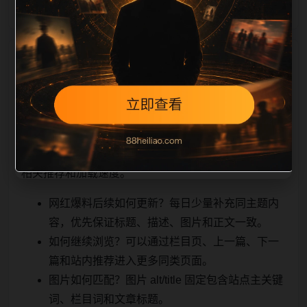
相关问题与推荐
顺着栏目继续浏览。同站连续更新时避免重复标题和重
复首段，优先补充不同关键词、不同栏目词和不同问题
角度。栏目页则保留清晰入口，方便后续专题自动归
集。发布后按真实浏览器复查首屏、图片、跳转体验、
相关推荐和加载速度。
网红爆料后续如何更新？每日少量补充同主题内
容，优先保证标题、描述、图片和正文一致。
如何继续浏览？可以通过栏目页、上一篇、下一
篇和站内推荐进入更多同类页面。
图片如何匹配？图片 alt/title 固定包含站点主关键
词、栏目词和文章标题。