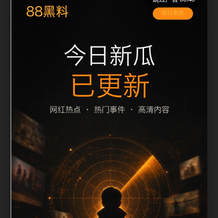
栏目内容归集
间识别一致主题。后续每日采集时，建议继续执行远程
图片本地化、坏图默认图兜底、标题去重和 description
长度过滤。如果同一主题下有多个相近页面，应通过不
同角度补充事件背景、访问场景、相关问题或专题入
口，降低站群页面之间的重复感。页面底部保留同类推
荐、上一篇下一篇和 sitemap 入口，保证重要页面点击
深度尽量控制在三次以内。正文维护时可按用户搜索路
径补充三类信息：入口是否稳定、同栏目还有哪些可继
续阅读、移动端打开时图片和摘要是否一致。每次新增
内容后同步检查标题、description、canonical、主题
图、alt、title和推荐链接，确保页面既能被搜索引擎理
解，也能让真实用户