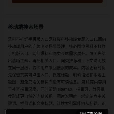
移动端搜索场景
黑料不打烊手机版入口网红爆料移动端专题入口11面向
移动端用户的连续浏览场景整理，核心围绕黑料不打烊
手机版入口、网红爆料和同类长尾需求展开。页面先给
出清晰主题，再把相关入口、同类推荐和上下文说明放
在同一层级，减少用户来回搜索的成本。内容更新时优
先保留真实可点击入口、稳定标题、明确描述和本地主
题图，避免只堆关键词而没有可读信息。第11篇内容用
于补齐栏目深度，同时帮助 sitemap、栏目页、首页推
荐形成更自然的内链关系。图片说明统一绑定站点主关
键词、栏目词和文章标题，让搜索引擎能够从标题、正
文、图片 alt、title
跳过广告 00:56