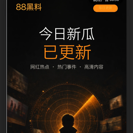
栏目内容归集
之间识别一致主题。后续每日采集时，建议继续执行远
程图片本地化、坏图默认图兜底、标题去重和
description 长度过滤。如果同一主题下有多个相近页
面，应通过不同角度补充事件背景、访问场景、相关问
题或专题入口，降低站群页面之间的重复感。页面底部
保留同类推荐、上一篇下一篇和 sitemap 入口，保证重
要页面点击深度尽量控制在三次以内。正文维护时可按
用户搜索路径补充三类信息：入口是否稳定、同栏目还
有哪些可继续阅读、移动端打开时图片和摘要是否一
致。每次新增内容后同步检查标题、description、
canonical、主题图、alt、title和推荐链接，确保页面既
能被搜索引擎理解，也能让真实