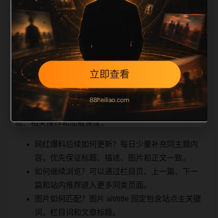
相关问题与推荐
用户顺着栏目继续浏览。同站连续更新时避免重复标题
和重复首段，优先补充不同关键词、不同栏目词和不同
问题角度。栏目页则保留清晰入口，方便后续专题自动
归集。发布后按真实浏览器复查首屏、图片、跳转体
验、相关推荐和加载速度。
网红爆料后续如何更新？每日少量补充同主题内
容，优先保证标题、描述、图片和正文一致。
如何继续浏览？可以通过栏目页、上一篇、下一
篇和站内推荐进入更多同类页面。
图片如何匹配？图片 alt/title 固定包含站点主关键
词、栏目词和文章标题。