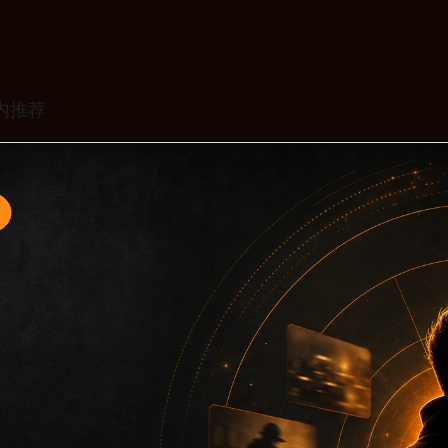
题入口13面向移动端用户的连续浏览场景整理，核心围绕黑料不
口、同类推荐和上下文说明放在同一层级，减少用户来回搜索的
只堆关键词而没有可读信息。第13篇内容用于补齐栏目深度，同时
主关键词、栏目词和文章标题，让搜索引擎能够从标题、正文、图片 