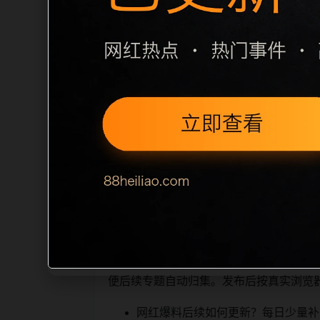
栏目内容归集
之间识别一致主题。后续每日采集时，建议继
相近页面，应通过不同角度补充事件背景
sitemap 入口，保证重要页面点击
读、移动端打开时图片和摘要是否一致。每次新增内
索引擎理解，也能让真实
相关问题与推荐
用户顺着栏目继续浏览。同站连续更新时
便后续专题自动归集。发布后按真实浏览
网红爆料后续如何更新？每日少量补