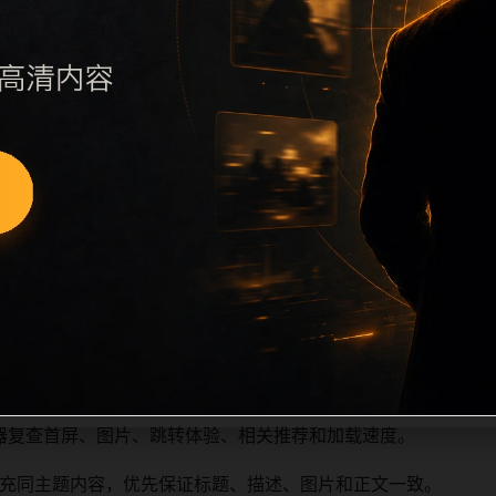
续执行远程图片本地化、坏图默认图兜底、标题去重和 descrip
、访问场景、相关问题或专题入口，降低站群页面之间的重复感
深度尽量控制在三次以内。正文维护时可按用户搜索路径补充三类信
容后同步检查标题、description、canonical、主题图、
避免重复标题和重复首段，优先补充不同关键词、不同栏目词和
器复查首屏、图片、跳转体验、相关推荐和加载速度。
充同主题内容，优先保证标题、描述、图片和正文一致。