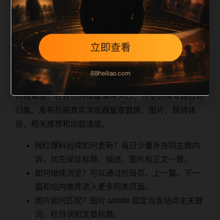
相关问题与推荐
用户顺着栏目继续浏览。同站连续更新时避免重复标题
和重复首段，优先补充不同关键词、不同栏目词和不同
问题角度。栏目页则保留清晰入口，方便后续专题自动
归集。发布后按真实浏览器复查首屏、图片、跳转体
验、相关推荐和加载速度。
网红爆料后续如何更新？每日少量补充同主题内
容，优先保证标题、描述、图片和正文一致。
如何继续浏览？可以通过栏目页、上一篇、下一
篇和站内推荐进入更多同类页面。
图片如何匹配？图片 alt/title 固定包含站点主关键
词、栏目词和文章标题。