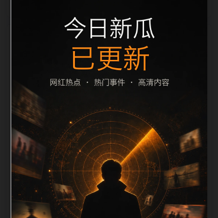
栏目内容归集
之间识别一致主题。后续每日采集时，建议继续执行远
程图片本地化、坏图默认图兜底、标题去重和
description 长度过滤。如果同一主题下有多个相近页
面，应通过不同角度补充事件背景、访问场景、相关问
题或专题入口，降低站群页面之间的重复感。页面底部
保留同类推荐、上一篇下一篇和 sitemap 入口，保证重
要页面点击深度尽量控制在三次以内。正文维护时可按
用户搜索路径补充三类信息：入口是否稳定、同栏目还
有哪些可继续阅读、移动端打开时图片和摘要是否一
致。每次新增内容后同步检查标题、description、
canonical、主题图、alt、title和推荐链接，确保页面既
能被搜索引擎理解，也能让真实