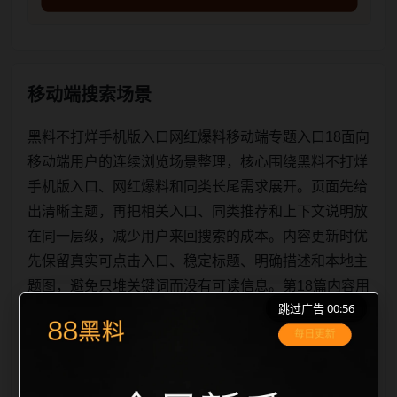
移动端搜索场景
黑料不打烊手机版入口网红爆料移动端专题入口18面向
移动端用户的连续浏览场景整理，核心围绕黑料不打烊
手机版入口、网红爆料和同类长尾需求展开。页面先给
出清晰主题，再把相关入口、同类推荐和上下文说明放
在同一层级，减少用户来回搜索的成本。内容更新时优
先保留真实可点击入口、稳定标题、明确描述和本地主
题图，避免只堆关键词而没有可读信息。第18篇内容用
跳过广告 00:56
于补齐栏目深度，同时帮助 sitemap、栏目页、首页推
荐形成更自然的内链关系。图片说明统一绑定站点主关
键词、栏目词和文章标题，让搜索引擎能够从标题、正
文、图片 alt、title