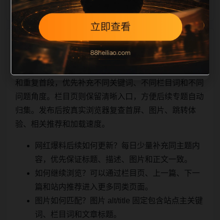
相关问题与推荐
用户顺着栏目继续浏览。同站连续更新时避免重复标题
和重复首段，优先补充不同关键词、不同栏目词和不同
问题角度。栏目页则保留清晰入口，方便后续专题自动
归集。发布后按真实浏览器复查首屏、图片、跳转体
验、相关推荐和加载速度。
网红爆料后续如何更新？每日少量补充同主题内
容，优先保证标题、描述、图片和正文一致。
如何继续浏览？可以通过栏目页、上一篇、下一
篇和站内推荐进入更多同类页面。
图片如何匹配？图片 alt/title 固定包含站点主关键
词、栏目词和文章标题。