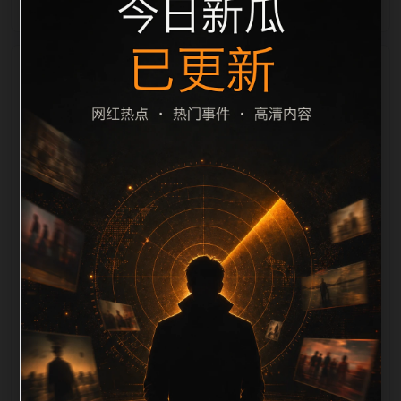
栏目内容归集
之间识别一致主题。后续每日采集时，建议继续执行远
程图片本地化、坏图默认图兜底、标题去重和
description 长度过滤。如果同一主题下有多个相近页
面，应通过不同角度补充事件背景、访问场景、相关问
题或专题入口，降低站群页面之间的重复感。页面底部
保留同类推荐、上一篇下一篇和 sitemap 入口，保证重
要页面点击深度尽量控制在三次以内。正文维护时可按
用户搜索路径补充三类信息：入口是否稳定、同栏目还
有哪些可继续阅读、移动端打开时图片和摘要是否一
致。每次新增内容后同步检查标题、description、
canonical、主题图、alt、title和推荐链接，确保页面既
能被搜索引擎理解，也能让真实