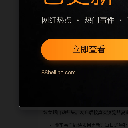
栏目内容归集
间识别一致主题。后续每日采集时，建议继续
近页面，应通过不同角度补充事件背景、
sitemap 入口，保证重要页面点击
读、移动端打开时图片和摘要是否一致。每次新增内
索引擎理解，也能让真实用户
相关问题与推荐
顺着栏目继续浏览。同站连续更新时避免
续专题自动归集。发布后按真实浏览器复
翻车事件后续如何更新？每日少量补