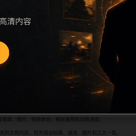
执行远程图片本地化、坏图默认图兜底、标题去重和 descript
访问场景、相关问题或专题入口，降低站群页面之间的重复感。
深度尽量控制在三次以内。正文维护时可按用户搜索路径补充三类信
容后同步检查标题、description、canonical、主题图、
重复标题和重复首段，优先补充不同关键词、不同栏目词和不同
查首屏、图片、跳转体验、相关推荐和加载速度。
充同主题内容，优先保证标题、描述、图片和正文一致。