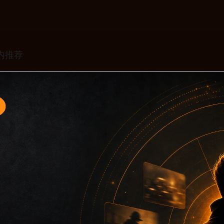
题入口13面向移动端用户的连续浏览场景整理，核心围绕黑料不
口、同类推荐和上下文说明放在同一层级，减少用户来回搜索的
只堆关键词而没有可读信息。第13篇内容用于补齐栏目深度，同时
主关键词、栏目词和文章标题，让搜索引擎能够从标题、正文、图片 