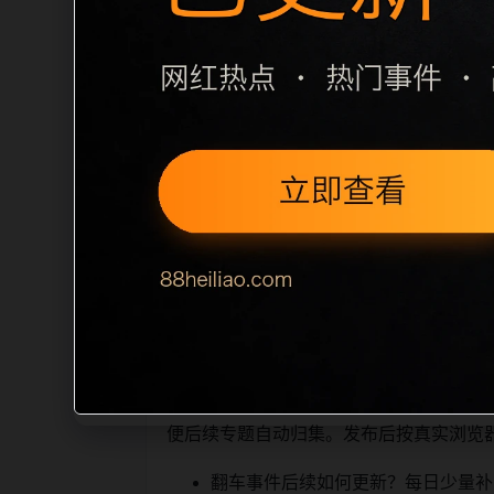
栏目内容归集
之间识别一致主题。后续每日采集时，建议继
相近页面，应通过不同角度补充事件背景
sitemap 入口，保证重要页面点击
读、移动端打开时图片和摘要是否一致。每次新增内
索引擎理解，也能让真实
相关问题与推荐
用户顺着栏目继续浏览。同站连续更新时
便后续专题自动归集。发布后按真实浏览
翻车事件后续如何更新？每日少量补