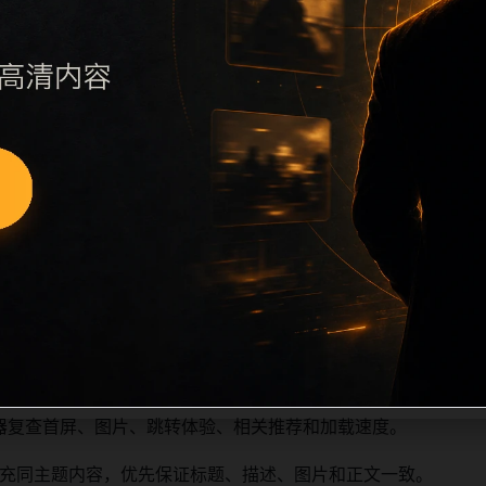
续执行远程图片本地化、坏图默认图兜底、标题去重和 descrip
、访问场景、相关问题或专题入口，降低站群页面之间的重复感
深度尽量控制在三次以内。正文维护时可按用户搜索路径补充三类信
容后同步检查标题、description、canonical、主题图、
避免重复标题和重复首段，优先补充不同关键词、不同栏目词和
器复查首屏、图片、跳转体验、相关推荐和加载速度。
充同主题内容，优先保证标题、描述、图片和正文一致。