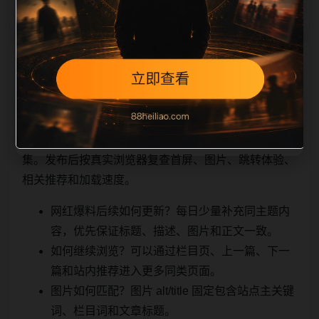
相关问题与推荐
顺着栏目继续浏览。同站连续更新时避免重复标题和重
复首段，优先补充不同关键词、不同栏目词和不同问题
角度。栏目页则保留清晰入口，方便后续专题自动归
集。发布后按真实浏览器复查首屏、图片、跳转体验、
相关推荐和加载速度。
网红爆料后续如何更新？每日少量补充同主题内
容，优先保证标题、描述、图片和正文一致。
如何继续浏览？可以通过栏目页、上一篇、下一
篇和站内推荐进入更多同类页面。
图片如何匹配？图片 alt/title 固定包含站点主关键
词、栏目词和文章标题。