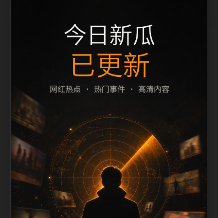
栏目内容归集
间识别一致主题。后续每日采集时，建议继续执行远程
图片本地化、坏图默认图兜底、标题去重和 description
长度过滤。如果同一主题下有多个相近页面，应通过不
同角度补充事件背景、访问场景、相关问题或专题入
口，降低站群页面之间的重复感。页面底部保留同类推
荐、上一篇下一篇和 sitemap 入口，保证重要页面点击
深度尽量控制在三次以内。正文维护时可按用户搜索路
径补充三类信息：入口是否稳定、同栏目还有哪些可继
续阅读、移动端打开时图片和摘要是否一致。每次新增
内容后同步检查标题、description、canonical、主题
图、alt、title和推荐链接，确保页面既能被搜索引擎理
解，也能让真实用户