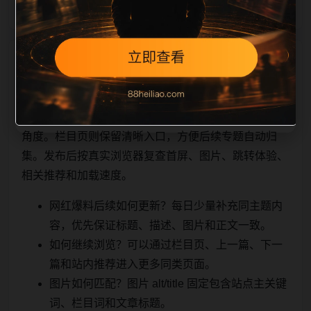
相关问题与推荐
顺着栏目继续浏览。同站连续更新时避免重复标题和重
复首段，优先补充不同关键词、不同栏目词和不同问题
角度。栏目页则保留清晰入口，方便后续专题自动归
集。发布后按真实浏览器复查首屏、图片、跳转体验、
相关推荐和加载速度。
网红爆料后续如何更新？每日少量补充同主题内
容，优先保证标题、描述、图片和正文一致。
如何继续浏览？可以通过栏目页、上一篇、下一
篇和站内推荐进入更多同类页面。
图片如何匹配？图片 alt/title 固定包含站点主关键
词、栏目词和文章标题。