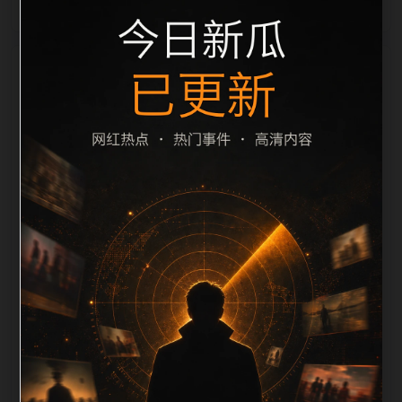
栏目内容归集
间识别一致主题。后续每日采集时，建议继续执行远程
图片本地化、坏图默认图兜底、标题去重和 description
长度过滤。如果同一主题下有多个相近页面，应通过不
同角度补充事件背景、访问场景、相关问题或专题入
口，降低站群页面之间的重复感。页面底部保留同类推
荐、上一篇下一篇和 sitemap 入口，保证重要页面点击
深度尽量控制在三次以内。正文维护时可按用户搜索路
径补充三类信息：入口是否稳定、同栏目还有哪些可继
续阅读、移动端打开时图片和摘要是否一致。每次新增
内容后同步检查标题、description、canonical、主题
图、alt、title和推荐链接，确保页面既能被搜索引擎理
解，也能让真实用户