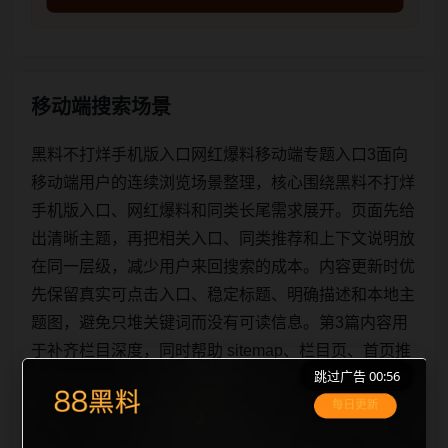
移动端搜索场景
黑料不打烊手机版入口网红爆料移动端专题入口3面向
移动端用户的连续浏览场景整理，核心围绕黑料不打烊
手机版入口、网红爆料和同类长尾需求展开。页面先给
出清晰主题，再把相关入口、同类推荐和上下文说明放
在同一层级，减少用户来回搜索的成本。内容更新时优
先保留真实可点击入口、稳定标题、明确描述和本地主
题图，避免只堆关键词而没有可读信息。第3篇内容用
于补齐栏目深度，同时帮助 sitemap、栏目页、首页推
跳过广告 00:56
荐形成更自然的内链关系。图片说明统一绑定站点主关
键词、栏目词和文章标题，让搜索引擎能够从标题、正
文、图片 alt、title 之