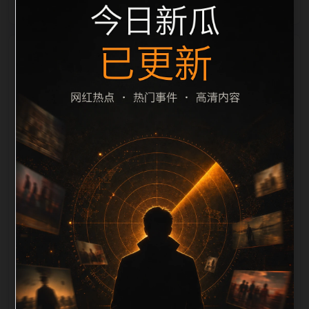
栏目内容归集
之间识别一致主题。后续每日采集时，建议继续执行远
程图片本地化、坏图默认图兜底、标题去重和
description 长度过滤。如果同一主题下有多个相近页
面，应通过不同角度补充事件背景、访问场景、相关问
题或专题入口，降低站群页面之间的重复感。页面底部
保留同类推荐、上一篇下一篇和 sitemap 入口，保证重
要页面点击深度尽量控制在三次以内。正文维护时可按
用户搜索路径补充三类信息：入口是否稳定、同栏目还
有哪些可继续阅读、移动端打开时图片和摘要是否一
致。每次新增内容后同步检查标题、description、
canonical、主题图、alt、title和推荐链接，确保页面既
能被搜索引擎理解，也能让真实