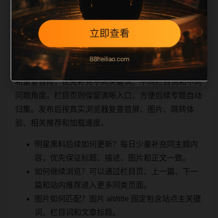
相关问题与推荐
用户顺着栏目继续浏览。同站连续更新时避免重复标题
和重复首段，优先补充不同关键词、不同栏目词和不同
问题角度。栏目页则保留清晰入口，方便后续专题自动
归集。发布后按真实浏览器复查首屏、图片、跳转体
验、相关推荐和加载速度。
明星黑料后续如何更新？每日少量补充同主题内
容，优先保证标题、描述、图片和正文一致。
如何继续浏览？可以通过栏目页、上一篇、下一
篇和站内推荐进入更多同类页面。
图片如何匹配？图片 alt/title 固定包含站点主关键
词、栏目词和文章标题。