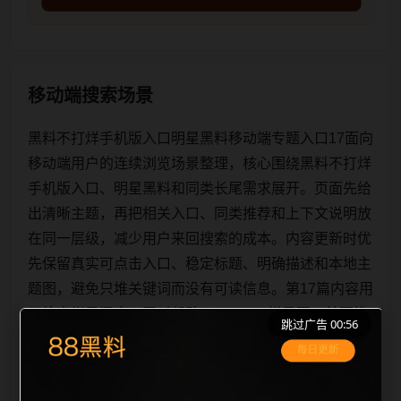
移动端搜索场景
黑料不打烊手机版入口明星黑料移动端专题入口17面向
移动端用户的连续浏览场景整理，核心围绕黑料不打烊
手机版入口、明星黑料和同类长尾需求展开。页面先给
出清晰主题，再把相关入口、同类推荐和上下文说明放
在同一层级，减少用户来回搜索的成本。内容更新时优
先保留真实可点击入口、稳定标题、明确描述和本地主
题图，避免只堆关键词而没有可读信息。第17篇内容用
于补齐栏目深度，同时帮助 sitemap、栏目页、首页推
跳过广告 00:56
荐形成更自然的内链关系。图片说明统一绑定站点主关
键词、栏目词和文章标题，让搜索引擎能够从标题、正
文、图片 alt、title