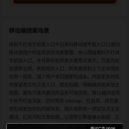
移动端搜索场景
黑料不打烊手机版入口今日黑料移动端专题入口11面向
移动端用户的连续浏览场景整理，核心围绕黑料不打烊
手机版入口、今日黑料和同类长尾需求展开。页面先给
出清晰主题，再把相关入口、同类推荐和上下文说明放
在同一层级，减少用户来回搜索的成本。内容更新时优
先保留真实可点击入口、稳定标题、明确描述和本地主
题图，避免只堆关键词而没有可读信息。第11篇内容用
于补齐栏目深度，同时帮助 sitemap、栏目页、首页推
荐形成更自然的内链关系。图片说明统一绑定站点主关
键词、栏目词和文章标题，让搜索引擎能够从标题、正
文、图片 alt、title
跳过广告 00:56