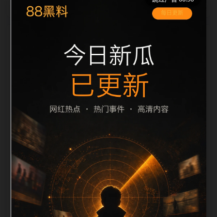
栏目内容归集
之间识别一致主题。后续每日采集时，建议继续执行远
程图片本地化、坏图默认图兜底、标题去重和
description 长度过滤。如果同一主题下有多个相近页
面，应通过不同角度补充事件背景、访问场景、相关问
题或专题入口，降低站群页面之间的重复感。页面底部
保留同类推荐、上一篇下一篇和 sitemap 入口，保证重
要页面点击深度尽量控制在三次以内。正文维护时可按
用户搜索路径补充三类信息：入口是否稳定、同栏目还
有哪些可继续阅读、移动端打开时图片和摘要是否一
致。每次新增内容后同步检查标题、description、
canonical、主题图、alt、title和推荐链接，确保页面既
能被搜索引擎理解，也能让真实