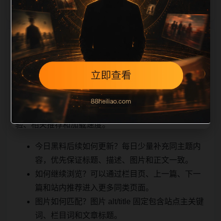
相关问题与推荐
用户顺着栏目继续浏览。同站连续更新时避免重复标题
和重复首段，优先补充不同关键词、不同栏目词和不同
问题角度。栏目页则保留清晰入口，方便后续专题自动
归集。发布后按真实浏览器复查首屏、图片、跳转体
验、相关推荐和加载速度。
今日黑料后续如何更新？每日少量补充同主题内
容，优先保证标题、描述、图片和正文一致。
如何继续浏览？可以通过栏目页、上一篇、下一
篇和站内推荐进入更多同类页面。
图片如何匹配？图片 alt/title 固定包含站点主关键
词、栏目词和文章标题。