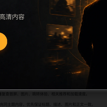
续执行远程图片本地化、坏图默认图兜底、标题去重和 descrip
、访问场景、相关问题或专题入口，降低站群页面之间的重复感
深度尽量控制在三次以内。正文维护时可按用户搜索路径补充三类信
容后同步检查标题、description、canonical、主题图、
避免重复标题和重复首段，优先补充不同关键词、不同栏目词和
器复查首屏、图片、跳转体验、相关推荐和加载速度。
充同主题内容，优先保证标题、描述、图片和正文一致。