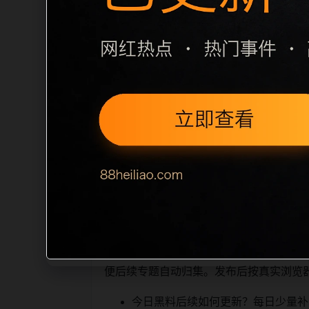
栏目内容归集
之间识别一致主题。后续每日采集时，建议继
相近页面，应通过不同角度补充事件背景
sitemap 入口，保证重要页面点击
读、移动端打开时图片和摘要是否一致。每次新增内
索引擎理解，也能让真实
相关问题与推荐
用户顺着栏目继续浏览。同站连续更新时
便后续专题自动归集。发布后按真实浏览
今日黑料后续如何更新？每日少量补