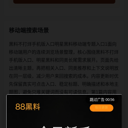
移动端搜索场景
黑料不打烊手机版入口明星黑料移动端专题入口1面向
移动端用户的连续浏览场景整理，核心围绕黑料不打烊
手机版入口、明星黑料和同类长尾需求展开。页面先给
出清晰主题，再把相关入口、同类推荐和上下文说明放
在同一层级，减少用户来回搜索的成本。内容更新时优
先保留真实可点击入口、稳定标题、明确描述和本地主
题图，避免只堆关键词而没有可读信息。第1篇内容用
跳过广告 00:56
于补齐栏目深度，同时帮助 sitemap、栏目页、首页推
荐形成更自然的内链关系。图片说明统一绑定站点主关
键词、栏目词和文章标题，让搜索引擎能够从标题、正
文、图片 alt、title 之