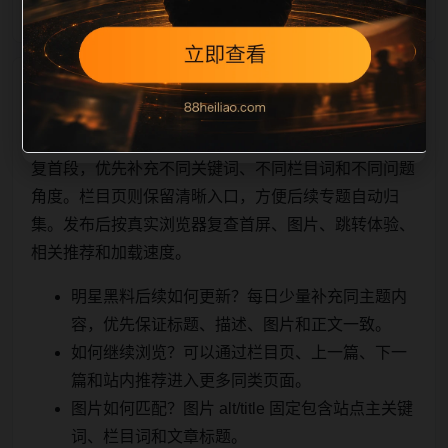
相关问题与推荐
顺着栏目继续浏览。同站连续更新时避免重复标题和重
复首段，优先补充不同关键词、不同栏目词和不同问题
角度。栏目页则保留清晰入口，方便后续专题自动归
集。发布后按真实浏览器复查首屏、图片、跳转体验、
相关推荐和加载速度。
明星黑料后续如何更新？每日少量补充同主题内
容，优先保证标题、描述、图片和正文一致。
如何继续浏览？可以通过栏目页、上一篇、下一
篇和站内推荐进入更多同类页面。
图片如何匹配？图片 alt/title 固定包含站点主关键
词、栏目词和文章标题。