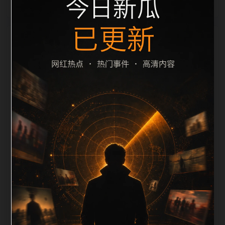
栏目内容归集
间识别一致主题。后续每日采集时，建议继续执行远程
图片本地化、坏图默认图兜底、标题去重和 description
长度过滤。如果同一主题下有多个相近页面，应通过不
同角度补充事件背景、访问场景、相关问题或专题入
口，降低站群页面之间的重复感。页面底部保留同类推
荐、上一篇下一篇和 sitemap 入口，保证重要页面点击
深度尽量控制在三次以内。正文维护时可按用户搜索路
径补充三类信息：入口是否稳定、同栏目还有哪些可继
续阅读、移动端打开时图片和摘要是否一致。每次新增
内容后同步检查标题、description、canonical、主题
图、alt、title和推荐链接，确保页面既能被搜索引擎理
解，也能让真实用户