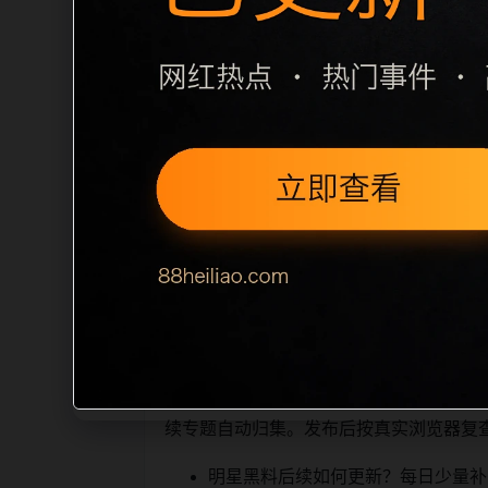
栏目内容归集
间识别一致主题。后续每日采集时，建议继续
近页面，应通过不同角度补充事件背景、
sitemap 入口，保证重要页面点击
读、移动端打开时图片和摘要是否一致。每次新增内
索引擎理解，也能让真实用户
相关问题与推荐
顺着栏目继续浏览。同站连续更新时避免
续专题自动归集。发布后按真实浏览器复
明星黑料后续如何更新？每日少量补