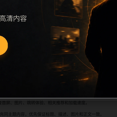
执行远程图片本地化、坏图默认图兜底、标题去重和 descript
访问场景、相关问题或专题入口，降低站群页面之间的重复感。
深度尽量控制在三次以内。正文维护时可按用户搜索路径补充三类信
容后同步检查标题、description、canonical、主题图、
重复标题和重复首段，优先补充不同关键词、不同栏目词和不同
查首屏、图片、跳转体验、相关推荐和加载速度。
充同主题内容，优先保证标题、描述、图片和正文一致。