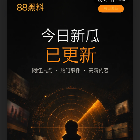
栏目内容归集
之间识别一致主题。后续每日采集时，建议继续执行远
程图片本地化、坏图默认图兜底、标题去重和
description 长度过滤。如果同一主题下有多个相近页
面，应通过不同角度补充事件背景、访问场景、相关问
题或专题入口，降低站群页面之间的重复感。页面底部
保留同类推荐、上一篇下一篇和 sitemap 入口，保证重
要页面点击深度尽量控制在三次以内。正文维护时可按
用户搜索路径补充三类信息：入口是否稳定、同栏目还
有哪些可继续阅读、移动端打开时图片和摘要是否一
致。每次新增内容后同步检查标题、description、
canonical、主题图、alt、title和推荐链接，确保页面既
能被搜索引擎理解，也能让真实