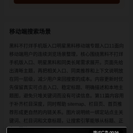
移动端搜索场景
黑料不打烊手机版入口明星黑料移动端专题入口11面向
移动端用户的连续浏览场景整理，核心围绕黑料不打烊
手机版入口、明星黑料和同类长尾需求展开。页面先给
出清晰主题，再把相关入口、同类推荐和上下文说明放
在同一层级，减少用户来回搜索的成本。内容更新时优
先保留真实可点击入口、稳定标题、明确描述和本地主
题图，避免只堆关键词而没有可读信息。第11篇内容用
于补齐栏目深度，同时帮助 sitemap、栏目页、首页推
荐形成更自然的内链关系。图片说明统一绑定站点主关
键词、栏目词和文章标题，让搜索引擎能够从标题、正
文、图片 alt、title
跳过广告 00:56