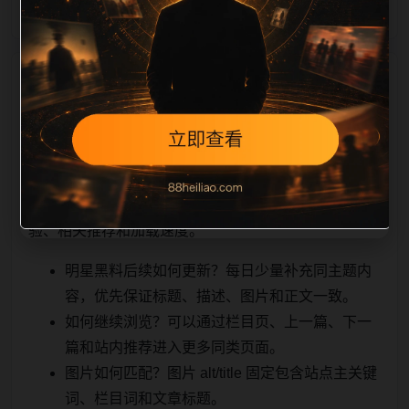
相关问题与推荐
用户顺着栏目继续浏览。同站连续更新时避免重复标题
和重复首段，优先补充不同关键词、不同栏目词和不同
问题角度。栏目页则保留清晰入口，方便后续专题自动
归集。发布后按真实浏览器复查首屏、图片、跳转体
验、相关推荐和加载速度。
明星黑料后续如何更新？每日少量补充同主题内
容，优先保证标题、描述、图片和正文一致。
如何继续浏览？可以通过栏目页、上一篇、下一
篇和站内推荐进入更多同类页面。
图片如何匹配？图片 alt/title 固定包含站点主关键
词、栏目词和文章标题。