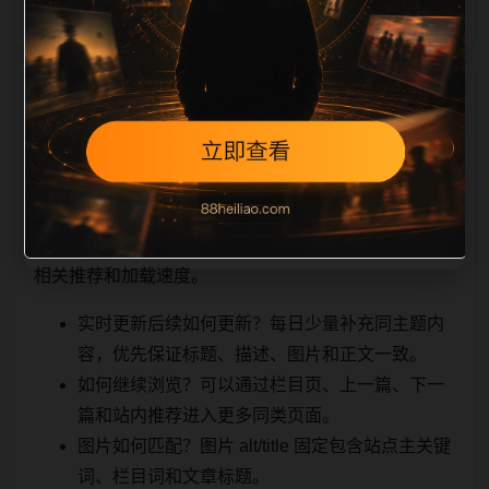
相关问题与推荐
顺着栏目继续浏览。同站连续更新时避免重复标题和重
复首段，优先补充不同关键词、不同栏目词和不同问题
角度。栏目页则保留清晰入口，方便后续专题自动归
集。发布后按真实浏览器复查首屏、图片、跳转体验、
相关推荐和加载速度。
实时更新后续如何更新？每日少量补充同主题内
容，优先保证标题、描述、图片和正文一致。
如何继续浏览？可以通过栏目页、上一篇、下一
篇和站内推荐进入更多同类页面。
图片如何匹配？图片 alt/title 固定包含站点主关键
词、栏目词和文章标题。