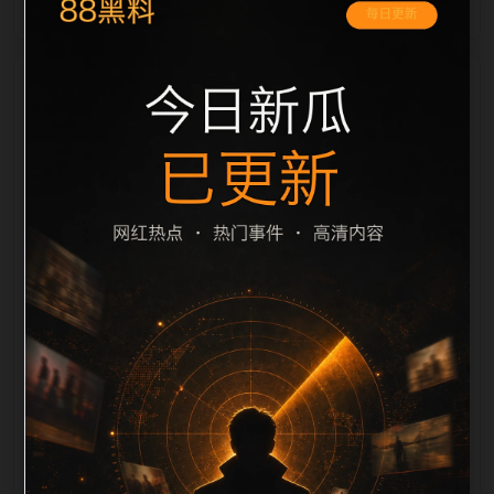
栏目内容归集
间识别一致主题。后续每日采集时，建议继续执行远程
图片本地化、坏图默认图兜底、标题去重和 description
长度过滤。如果同一主题下有多个相近页面，应通过不
同角度补充事件背景、访问场景、相关问题或专题入
口，降低站群页面之间的重复感。页面底部保留同类推
荐、上一篇下一篇和 sitemap 入口，保证重要页面点击
深度尽量控制在三次以内。正文维护时可按用户搜索路
径补充三类信息：入口是否稳定、同栏目还有哪些可继
续阅读、移动端打开时图片和摘要是否一致。每次新增
内容后同步检查标题、description、canonical、主题
图、alt、title和推荐链接，确保页面既能被搜索引擎理
解，也能让真实用户