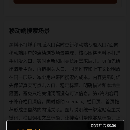
移动端搜索场景
黑料不打烊手机版入口实时更新移动端专题入口7面向
移动端用户的连续浏览场景整理，核心围绕黑料不打烊
手机版入口、实时更新和同类长尾需求展开。页面先给
出清晰主题，再把相关入口、同类推荐和上下文说明放
在同一层级，减少用户来回搜索的成本。内容更新时优
先保留真实可点击入口、稳定标题、明确描述和本地主
题图，避免只堆关键词而没有可读信息。第7篇内容用
于补齐栏目深度，同时帮助 sitemap、栏目页、首页推
荐形成更自然的内链关系。图片说明统一绑定站点主关
键词、栏目词和文章标题，让搜索引擎能够从标题、正
跳过广告 00:56
文、图片 alt、title 之