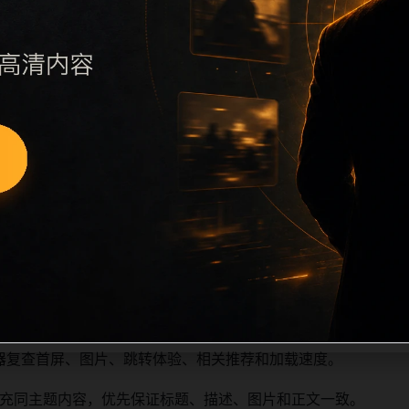
续执行远程图片本地化、坏图默认图兜底、标题去重和 descrip
、访问场景、相关问题或专题入口，降低站群页面之间的重复感
深度尽量控制在三次以内。正文维护时可按用户搜索路径补充三类信
容后同步检查标题、description、canonical、主题图、
避免重复标题和重复首段，优先补充不同关键词、不同栏目词和
器复查首屏、图片、跳转体验、相关推荐和加载速度。
充同主题内容，优先保证标题、描述、图片和正文一致。