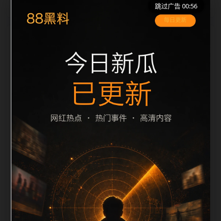
跳过广告 00:56
栏目内容归集
间识别一致主题。后续每日采集时，建议继续执行远程
图片本地化、坏图默认图兜底、标题去重和 description
长度过滤。如果同一主题下有多个相近页面，应通过不
同角度补充事件背景、访问场景、相关问题或专题入
口，降低站群页面之间的重复感。页面底部保留同类推
荐、上一篇下一篇和 sitemap 入口，保证重要页面点击
深度尽量控制在三次以内。正文维护时可按用户搜索路
径补充三类信息：入口是否稳定、同栏目还有哪些可继
续阅读、移动端打开时图片和摘要是否一致。每次新增
内容后同步检查标题、description、canonical、主题
图、alt、title和推荐链接，确保页面既能被搜索引擎理
解，也能让真实用户