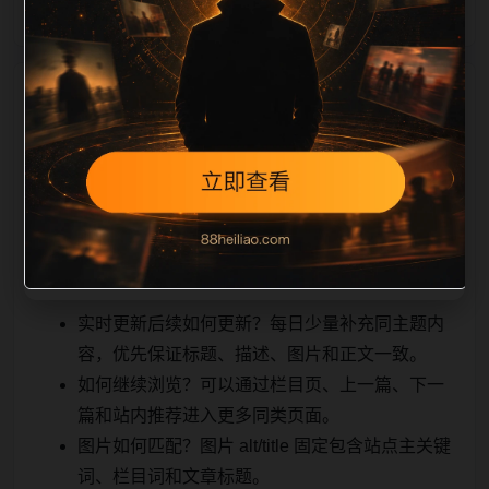
相关问题与推荐
顺着栏目继续浏览。同站连续更新时避免重复标题和重
复首段，优先补充不同关键词、不同栏目词和不同问题
角度。栏目页则保留清晰入口，方便后续专题自动归
集。发布后按真实浏览器复查首屏、图片、跳转体验、
相关推荐和加载速度。
实时更新后续如何更新？每日少量补充同主题内
容，优先保证标题、描述、图片和正文一致。
如何继续浏览？可以通过栏目页、上一篇、下一
篇和站内推荐进入更多同类页面。
图片如何匹配？图片 alt/title 固定包含站点主关键
词、栏目词和文章标题。