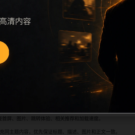
执行远程图片本地化、坏图默认图兜底、标题去重和 descript
访问场景、相关问题或专题入口，降低站群页面之间的重复感。
深度尽量控制在三次以内。正文维护时可按用户搜索路径补充三类信
容后同步检查标题、description、canonical、主题图、
重复标题和重复首段，优先补充不同关键词、不同栏目词和不同
查首屏、图片、跳转体验、相关推荐和加载速度。
充同主题内容，优先保证标题、描述、图片和正文一致。