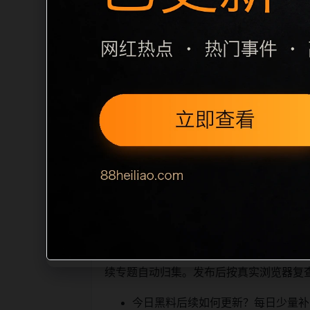
栏目内容归集
间识别一致主题。后续每日采集时，建议继续
近页面，应通过不同角度补充事件背景、
sitemap 入口，保证重要页面点击
读、移动端打开时图片和摘要是否一致。每次新增内
索引擎理解，也能让真实用户
相关问题与推荐
顺着栏目继续浏览。同站连续更新时避免
续专题自动归集。发布后按真实浏览器复
今日黑料后续如何更新？每日少量补