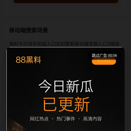
移动端搜索场景
黑料不打烊手机版入口实时更新移动端专题入口3围绕
黑料不打烊手机版入口与实时更新展开，页面按照移动
跳过广告 00:56
端浏览习惯整理标题、描述、图片和站内推荐。用户进
入页面后，可以先通过摘要了解主题，再通过栏目入口
查看同类内容，最后通过上一篇、下一篇和热门推荐继
续浏览。本页强调内容归集和主题一致性，避免无关关
键词堆砌，也避免多个站点同步发布完全相同的标题。
图片说明、文件名、alt 和 title 均围绕主关键词、栏目
词和文章标题生成，便于搜索引擎理解页面主题。后续
采集时将继续执行远程图片本地化、坏图默认图兜底、
标题重复过滤和 descr