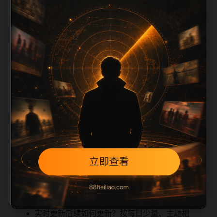
栏目内容归集
iption 长度检查。栏目内容按每日少量新增的方式持续
扩展，每篇保留相关问题、站内推荐和清晰的层级路
径，减少用户反复返回搜索页。第53篇作为本栏目的初
始建设内容，主要用于补齐栏目深度、稳定内链结构，
并为后续专题聚合提供可点击入口。如果后续发现页面
缺图、标题过短、描述为空或正文不足，将进入每日
SEO 检查清单自动修正。
相关问题
实时更新后续如何更新？按每日少量、主题相