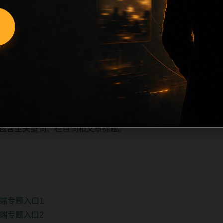
量新增的方式持续扩展，每篇保留相关问题、站内推荐和清晰的层级
栏目深度、稳定内链结构，并为后续专题聚合提供可点击入口。
单自动修正。
、主题相关、图片本地化的方式持续补充。
推荐或进入 sitemap。
e 均包含主关键词、栏目词和文章标题。
端专题入口1
端专题入口2