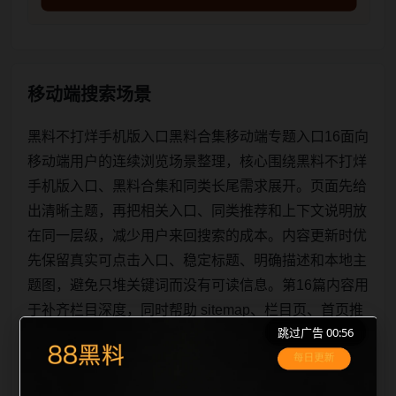
移动端搜索场景
黑料不打烊手机版入口黑料合集移动端专题入口16面向
移动端用户的连续浏览场景整理，核心围绕黑料不打烊
手机版入口、黑料合集和同类长尾需求展开。页面先给
出清晰主题，再把相关入口、同类推荐和上下文说明放
在同一层级，减少用户来回搜索的成本。内容更新时优
先保留真实可点击入口、稳定标题、明确描述和本地主
题图，避免只堆关键词而没有可读信息。第16篇内容用
于补齐栏目深度，同时帮助 sitemap、栏目页、首页推
跳过广告 00:56
荐形成更自然的内链关系。图片说明统一绑定站点主关
键词、栏目词和文章标题，让搜索引擎能够从标题、正
文、图片 alt、title