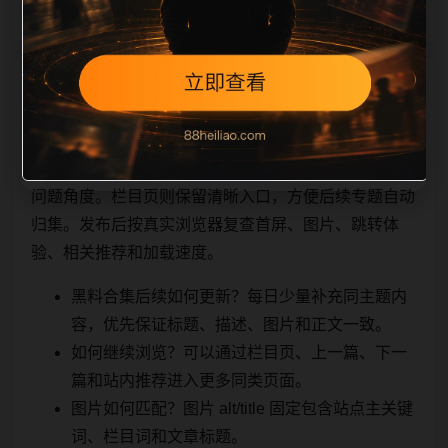
相关问题与推荐
用户顺着栏目继续浏览。同站连续更新时避免重复标题
和重复首段，优先补充不同关键词、不同栏目词和不同
问题角度。栏目页则保留清晰入口，方便后续专题自动
归集。发布后按真实浏览器复查首屏、图片、跳转体
验、相关推荐和加载速度。
黑料合集后续如何更新？每日少量补充同主题内
容，优先保证标题、描述、图片和正文一致。
如何继续浏览？可以通过栏目页、上一篇、下一
篇和站内推荐进入更多同类页面。
图片如何匹配？图片 alt/title 固定包含站点主关键
词、栏目词和文章标题。