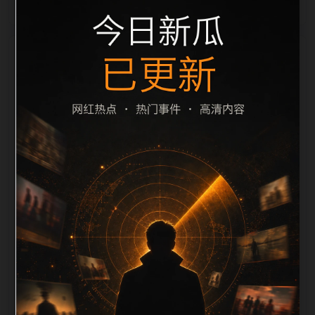
栏目内容归集
之间识别一致主题。后续每日采集时，建议继续执行远
程图片本地化、坏图默认图兜底、标题去重和
description 长度过滤。如果同一主题下有多个相近页
面，应通过不同角度补充事件背景、访问场景、相关问
题或专题入口，降低站群页面之间的重复感。页面底部
保留同类推荐、上一篇下一篇和 sitemap 入口，保证重
要页面点击深度尽量控制在三次以内。正文维护时可按
用户搜索路径补充三类信息：入口是否稳定、同栏目还
有哪些可继续阅读、移动端打开时图片和摘要是否一
致。每次新增内容后同步检查标题、description、
canonical、主题图、alt、title和推荐链接，确保页面既
能被搜索引擎理解，也能让真实