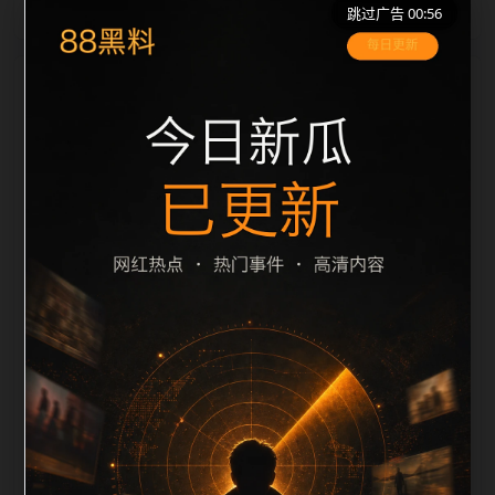
跳过广告 00:56
栏目内容归集
之间识别一致主题。后续每日采集时，建议继续执行远
程图片本地化、坏图默认图兜底、标题去重和
description 长度过滤。如果同一主题下有多个相近页
面，应通过不同角度补充事件背景、访问场景、相关问
题或专题入口，降低站群页面之间的重复感。页面底部
保留同类推荐、上一篇下一篇和 sitemap 入口，保证重
要页面点击深度尽量控制在三次以内。正文维护时可按
用户搜索路径补充三类信息：入口是否稳定、同栏目还
有哪些可继续阅读、移动端打开时图片和摘要是否一
致。每次新增内容后同步检查标题、description、
canonical、主题图、alt、title和推荐链接，确保页面既
能被搜索引擎理解，也能让真实