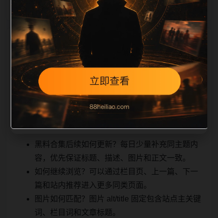
相关问题与推荐
用户顺着栏目继续浏览。同站连续更新时避免重复标题
和重复首段，优先补充不同关键词、不同栏目词和不同
问题角度。栏目页则保留清晰入口，方便后续专题自动
归集。发布后按真实浏览器复查首屏、图片、跳转体
验、相关推荐和加载速度。
黑料合集后续如何更新？每日少量补充同主题内
容，优先保证标题、描述、图片和正文一致。
如何继续浏览？可以通过栏目页、上一篇、下一
篇和站内推荐进入更多同类页面。
图片如何匹配？图片 alt/title 固定包含站点主关键
词、栏目词和文章标题。