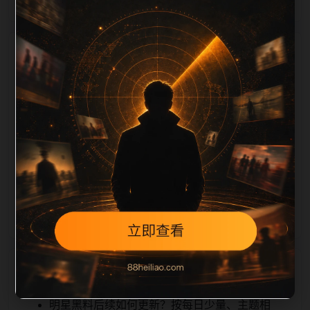
栏目内容归集
iption 长度检查。栏目内容按每日少量新增的方式持续
扩展，每篇保留相关问题、站内推荐和清晰的层级路
径，减少用户反复返回搜索页。第18篇作为本栏目的初
始建设内容，主要用于补齐栏目深度、稳定内链结构，
并为后续专题聚合提供可点击入口。如果后续发现页面
缺图、标题过短、描述为空或正文不足，将进入每日
SEO 检查清单自动修正。
相关问题
明星黑料后续如何更新？按每日少量、主题相