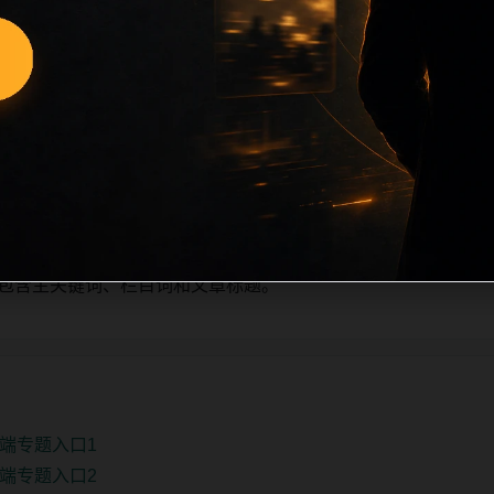
量新增的方式持续扩展，每篇保留相关问题、站内推荐和清晰的层级
栏目深度、稳定内链结构，并为后续专题聚合提供可点击入口。
单自动修正。
、主题相关、图片本地化的方式持续补充。
推荐或进入 sitemap。
e 均包含主关键词、栏目词和文章标题。
端专题入口1
端专题入口2