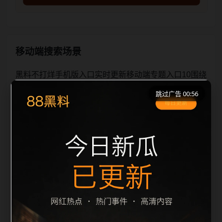
移动端搜索场景
黑料不打烊手机版入口实时更新移动端专题入口10围绕
黑料不打烊手机版入口与实时更新展开，页面按照移动
跳过广告 00:56
端浏览习惯整理标题、描述、图片和站内推荐。用户进
入页面后，可以先通过摘要了解主题，再通过栏目入口
查看同类内容，最后通过上一篇、下一篇和热门推荐继
续浏览。本页强调内容归集和主题一致性，避免无关关
键词堆砌，也避免多个站点同步发布完全相同的标题。
图片说明、文件名、alt 和 title 均围绕主关键词、栏目
词和文章标题生成，便于搜索引擎理解页面主题。后续
采集时将继续执行远程图片本地化、坏图默认图兜底、
标题重复过滤和 desc