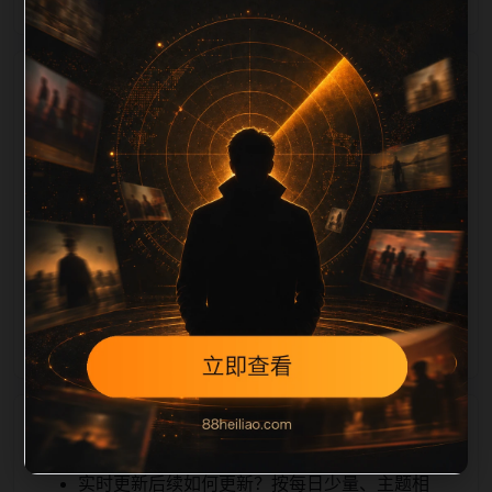
栏目内容归集
ription 长度检查。栏目内容按每日少量新增的方式持续
扩展，每篇保留相关问题、站内推荐和清晰的层级路
径，减少用户反复返回搜索页。第60篇作为本栏目的初
始建设内容，主要用于补齐栏目深度、稳定内链结构，
并为后续专题聚合提供可点击入口。如果后续发现页面
缺图、标题过短、描述为空或正文不足，将进入每日
SEO 检查清单自动修正。
相关问题
实时更新后续如何更新？按每日少量、主题相