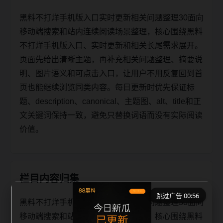
黑料不打烊手机版入口实时更新相关问题整理30面向
移动端搜索和站内连续阅读场景整理，核心围绕黑料
不打烊手机版入口、实时更新和相关长尾需求展开。
页面先给出清晰主题，再补充相关问题整理、摘要说
明、图片语义和可点击入口，让用户不用反复回到首
页也能继续浏览同类内容。每日更新时优先保证标
题、description、canonical、主题图、alt、title和正
文关键词保持一致，避免只替换词语而没有实际阅读
价值。
栏目内容归集
跳过广告 00:56
黑料不打烊手机版入口实时更新相关问题整理30面向
移动端搜索和站内连续阅读场景整理，核心围绕黑料