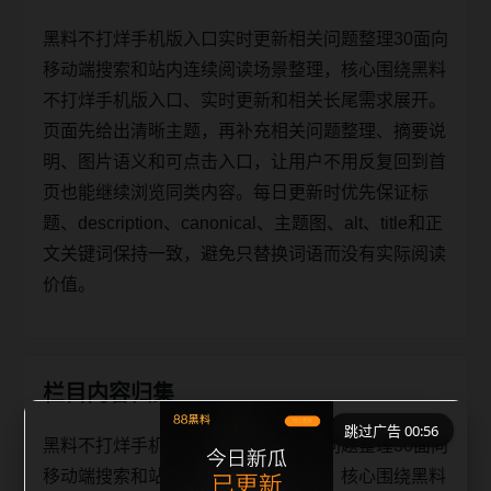
黑料不打烊手机版入口实时更新相关问题整理30面向
移动端搜索和站内连续阅读场景整理，核心围绕黑料
不打烊手机版入口、实时更新和相关长尾需求展开。
页面先给出清晰主题，再补充相关问题整理、摘要说
明、图片语义和可点击入口，让用户不用反复回到首
页也能继续浏览同类内容。每日更新时优先保证标
题、description、canonical、主题图、alt、title和正
文关键词保持一致，避免只替换词语而没有实际阅读
价值。
栏目内容归集
跳过广告 00:56
黑料不打烊手机版入口实时更新相关问题整理30面向
移动端搜索和站内连续阅读场景整理，核心围绕黑料