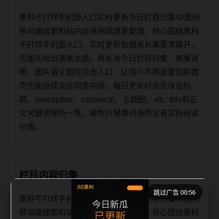
黑料不打烊手机版入口实时更新今日栏目归集42面向
移动端搜索和站内连续阅读场景整理，核心围绕黑料
不打烊手机版入口、实时更新和相关长尾需求展开。
页面先给出清晰主题，再补充今日栏目归集、摘要说
明、图片语义和可点击入口，让用户不用反复回到首
页也能继续浏览同类内容。每日更新时优先保证标
题、description、canonical、主题图、alt、title和正
文关键词保持一致，避免只替换词语而没有实际阅读
价值。
栏目内容归集
跳过广告 00:56
黑料不打烊手机版入口实时更新今日栏目归集42面向
移动端搜索和站内连续阅读场景整理，核心围绕黑料