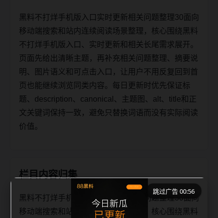
黑料不打烊手机版入口实时更新相关问题整理30面向
移动端搜索和站内连续阅读场景整理，核心围绕黑料
不打烊手机版入口、实时更新和相关长尾需求展开。
页面先给出清晰主题，再补充相关问题整理、摘要说
明、图片语义和可点击入口，让用户不用反复回到首
页也能继续浏览同类内容。每日更新时优先保证标
题、description、canonical、主题图、alt、title和正
文关键词保持一致，避免只替换词语而没有实际阅读
价值。
栏目内容归集
跳过广告 00:56
黑料不打烊手机版入口实时更新相关问题整理30面向
移动端搜索和站内连续阅读场景整理，核心围绕黑料