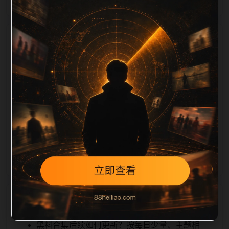
栏目内容归集
ription 长度检查。栏目内容按每日少量新增的方式持续
扩展，每篇保留相关问题、站内推荐和清晰的层级路
径，减少用户反复返回搜索页。第50篇作为本栏目的初
始建设内容，主要用于补齐栏目深度、稳定内链结构，
并为后续专题聚合提供可点击入口。如果后续发现页面
缺图、标题过短、描述为空或正文不足，将进入每日
SEO 检查清单自动修正。
相关问题
黑料合集后续如何更新？按每日少量、主题相