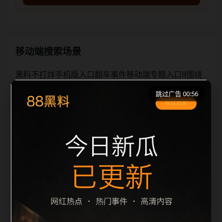
移动端搜索场景
黑料不打烊手机版入口翻车事件移动端专题入口9围绕
黑料不打烊手机版入口与翻车事件展开，页面按照移动
跳过广告 00:56
端浏览习惯整理标题、描述、图片和站内推荐。用户进
入页面后，可以先通过摘要了解主题，再通过栏目入口
查看同类内容，最后通过上一篇、下一篇和热门推荐继
续浏览。本页强调内容归集和主题一致性，避免无关关
键词堆砌，也避免多个站点同步发布完全相同的标题。
图片说明、文件名、alt 和 title 均围绕主关键词、栏目
词和文章标题生成，便于搜索引擎理解页面主题。后续
采集时将继续执行远程图片本地化、坏图默认图兜底、
标题重复过滤和 descr