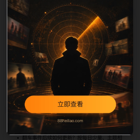
栏目内容归集
iption 长度检查。栏目内容按每日少量新增的方式持续
扩展，每篇保留相关问题、站内推荐和清晰的层级路
径，减少用户反复返回搜索页。第39篇作为本栏目的初
始建设内容，主要用于补齐栏目深度、稳定内链结构，
并为后续专题聚合提供可点击入口。如果后续发现页面
缺图、标题过短、描述为空或正文不足，将进入每日
SEO 检查清单自动修正。
相关问题
翻车事件后续如何更新？按每日少量、主题相