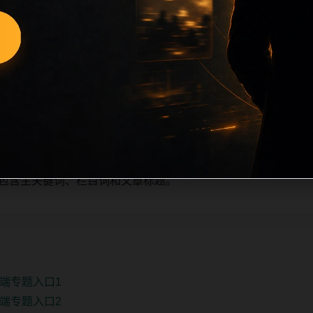
量新增的方式持续扩展，每篇保留相关问题、站内推荐和清晰的层级
栏目深度、稳定内链结构，并为后续专题聚合提供可点击入口。
单自动修正。
、主题相关、图片本地化的方式持续补充。
推荐或进入 sitemap。
e 均包含主关键词、栏目词和文章标题。
端专题入口1
端专题入口2