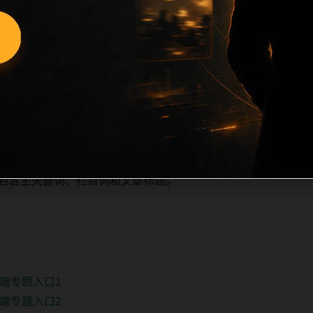
量新增的方式持续扩展，每篇保留相关问题、站内推荐和清晰的层级
栏目深度、稳定内链结构，并为后续专题聚合提供可点击入口。
单自动修正。
、主题相关、图片本地化的方式持续补充。
推荐或进入 sitemap。
e 均包含主关键词、栏目词和文章标题。
端专题入口1
端专题入口2