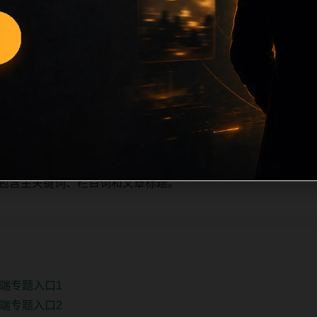
量新增的方式持续扩展，每篇保留相关问题、站内推荐和清晰的层级
栏目深度、稳定内链结构，并为后续专题聚合提供可点击入口。
单自动修正。
、主题相关、图片本地化的方式持续补充。
推荐或进入 sitemap。
e 均包含主关键词、栏目词和文章标题。
端专题入口1
端专题入口2