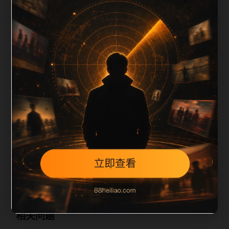
栏目内容归集
相关，图片文件名和 alt/title 也跟随主关键词、栏目词
和文章标题生成。如果采集内容缺少图片，将使用同主
题默认图兜底；如果标题过短、描述为空、正文摘要不
足或关键词连续重复，则不进入发布队列。本页还加入
常见问题和站内推荐，帮助用户从一个入口跳转到同类
页面、专题合集和热榜内容，提升停留时间和页面可抓
取性。第1条内容作为初始建设页，重点承担栏目深度
补齐、内链结构完善和后续采集归类的承接作用。
相关问题