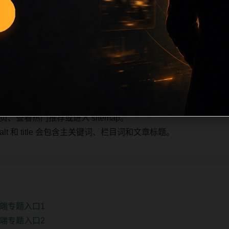
也跟随主关键词、栏目词和文章标题生成。如果采集内容缺少图片，将使
不进入发布队列。本页还加入常见问题和站内推荐，帮助用户从
4条内容作为初始建设页，重点承担栏目深度补齐、内链结构完
少量补充，优先保持标题、图片和摘要一致。
查看热门推荐或进入 sitemap。
 和 title 会包含主关键词、栏目词和文章标题。
端专题入口1
端专题入口2