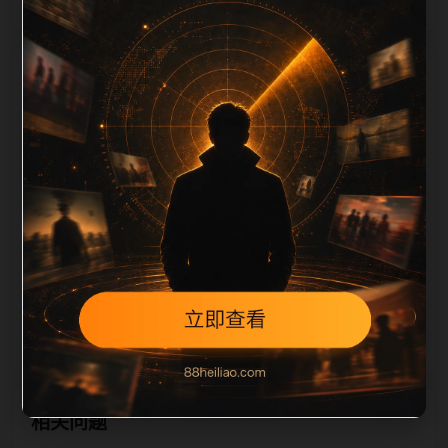
栏目内容归集
相关，图片文件名和 alt/title 也跟随主关键词、栏目词
和文章标题生成。如果采集内容缺少图片，将使用同主
题默认图兜底；如果标题过短、描述为空、正文摘要不
足或关键词连续重复，则不进入发布队列。本页还加入
常见问题和站内推荐，帮助用户从一个入口跳转到同类
页面、专题合集和热榜内容，提升停留时间和页面可抓
取性。第3条内容作为初始建设页，重点承担栏目深度
补齐、内链结构完善和后续采集归类的承接作用。
相关问题