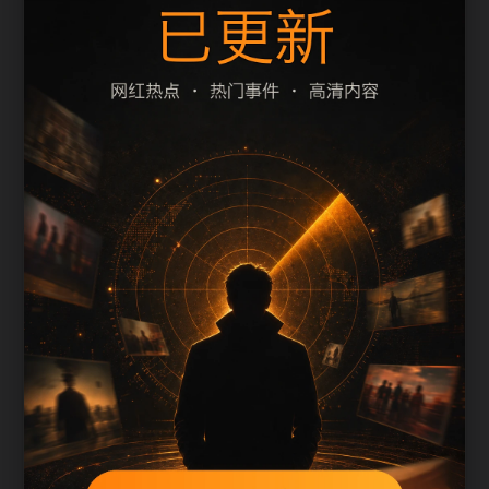
题、摘要和栏目是否一致。本页围绕翻车事件整理
阅读入口，减少用户在手机端反复返回搜索结果的
次数。
页面保留清晰的栏目路径、站内推荐和 sitemap 入
口，方便继续浏览同主题内容。
内容归集说明
黑料不打烊手机版入口会按栏目持续补充新内容，
标题、description、正文摘要和图片说明保持同一主
题，避免无关词堆砌。
后续采集或 AI 生成内容时，每篇应不少于 650 字，
并配套主题图、alt/title 和同类推荐。