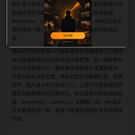
图片语义和可点击入口，让用户不用反复回到首页也
能继续浏览同类内容。每日更新时优先保证标题、
description、canonical、主题图、alt、title和正文关
键词保持一致，避免只替换词语而没有实际阅读价
值。
黑料不打烊手机版入口翻车事件移动端搜索入口面向
移动端搜索和站内连续阅读场景整理，核心围绕黑料
不打烊手机版入口、翻车事件和相关长尾需求展开。
页面先给出清晰主题，再补充图片和摘要匹配、摘要
说明、图片语义和可点击入口，让用户不用反复回到
首页也能继续浏览同类内容。每日更新时优先保证标
题、description、canonical、主题图、alt、title和正
文关键词保持一致，避免只替换词语而没有实际阅读
价值。