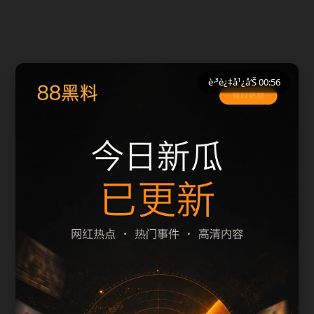
è·³è¿‡å¹¿å‘Š 00:56