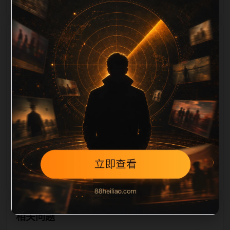
栏目内容归集
相关，图片文件名和 alt/title 也跟随主关键词、栏目词
和文章标题生成。如果采集内容缺少图片，将使用同主
题默认图兜底；如果标题过短、描述为空、正文摘要不
足或关键词连续重复，则不进入发布队列。本页还加入
常见问题和站内推荐，帮助用户从一个入口跳转到同类
页面、专题合集和热榜内容，提升停留时间和页面可抓
取性。第1条内容作为初始建设页，重点承担栏目深度
补齐、内链结构完善和后续采集归类的承接作用。
相关问题