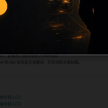
也跟随主关键词、栏目词和文章标题生成。如果采集内容缺少图片，将使
不进入发布队列。本页还加入常见问题和站内推荐，帮助用户从
2条内容作为初始建设页，重点承担栏目深度补齐、内链结构完
少量补充，优先保持标题、图片和摘要一致。
查看热门推荐或进入 sitemap。
 和 title 会包含主关键词、栏目词和文章标题。
端专题入口1
端专题入口2