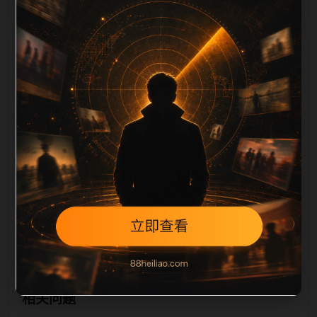
栏目内容归集
相关，图片文件名和 alt/title 也跟随主关键词、栏目词
和文章标题生成。如果采集内容缺少图片，将使用同主
题默认图兜底；如果标题过短、描述为空、正文摘要不
足或关键词连续重复，则不进入发布队列。本页还加入
常见问题和站内推荐，帮助用户从一个入口跳转到同类
页面、专题合集和热榜内容，提升停留时间和页面可抓
取性。第4条内容作为初始建设页，重点承担栏目深度
补齐、内链结构完善和后续采集归类的承接作用。
相关问题