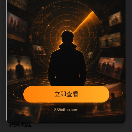
栏目内容归集
相关，图片文件名和 alt/title 也跟随主关键词、栏目词
和文章标题生成。如果采集内容缺少图片，将使用同主
题默认图兜底；如果标题过短、描述为空、正文摘要不
足或关键词连续重复，则不进入发布队列。本页还加入
常见问题和站内推荐，帮助用户从一个入口跳转到同类
页面、专题合集和热榜内容，提升停留时间和页面可抓
取性。第3条内容作为初始建设页，重点承担栏目深度
补齐、内链结构完善和后续采集归类的承接作用。
相关问题