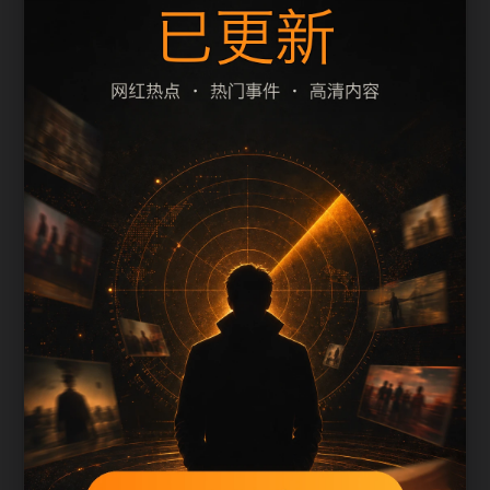
题、摘要和栏目是否一致。本页围绕黑料合集整理
阅读入口，减少用户在手机端反复返回搜索结果的
次数。
页面保留清晰的栏目路径、站内推荐和 sitemap 入
口，方便继续浏览同主题内容。
内容归集说明
黑料不打烊手机版入口会按栏目持续补充新内容，
标题、description、正文摘要和图片说明保持同一主
题，避免无关词堆砌。
后续采集或 AI 生成内容时，每篇应不少于 650 字，
并配套主题图、alt/title 和同类推荐。