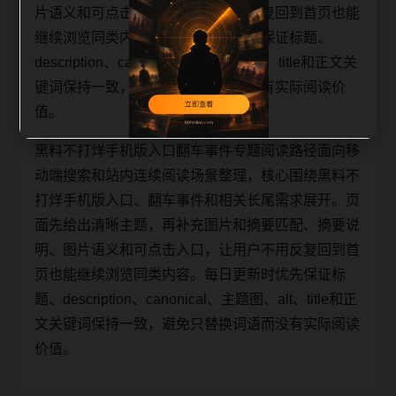
片语义和可点击入口，让用户不用反复回到首页也能
继续浏览同类内容。每日更新时优先保证标题、
description、canonical、主题图、alt、title和正文关
键词保持一致，避免只替换词语而没有实际阅读价
值。
黑料不打烊手机版入口翻车事件专题阅读路径面向移
动端搜索和站内连续阅读场景整理，核心围绕黑料不
打烊手机版入口、翻车事件和相关长尾需求展开。页
面先给出清晰主题，再补充图片和摘要匹配、摘要说
明、图片语义和可点击入口，让用户不用反复回到首
页也能继续浏览同类内容。每日更新时优先保证标
题、description、canonical、主题图、alt、title和正
文关键词保持一致，避免只替换词语而没有实际阅读
价值。