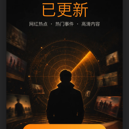
题、摘要和栏目是否一致。本页围绕明星黑料整理
阅读入口，减少用户在手机端反复返回搜索结果的
次数。
页面保留清晰的栏目路径、站内推荐和 sitemap 入
口，方便继续浏览同主题内容。
内容归集说明
黑料不打烊手机版入口会按栏目持续补充新内容，
标题、description、正文摘要和图片说明保持同一主
题，避免无关词堆砌。
后续采集或 AI 生成内容时，每篇应不少于 650 字，
并配套主题图、alt/title 和同类推荐。