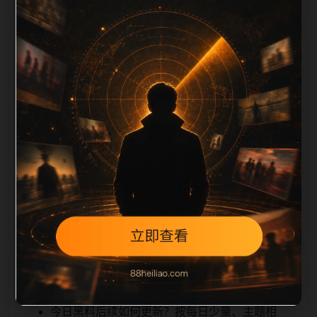
栏目内容归集
iption 长度检查。栏目内容按每日少量新增的方式持续
扩展，每篇保留相关问题、站内推荐和清晰的层级路
径，减少用户反复返回搜索页。第1篇作为本栏目的初
始建设内容，主要用于补齐栏目深度、稳定内链结构，
并为后续专题聚合提供可点击入口。如果后续发现页面
缺图、标题过短、描述为空或正文不足，将进入每日
SEO 检查清单自动修正。
相关问题
今日黑料后续如何更新？按每日少量、主题相